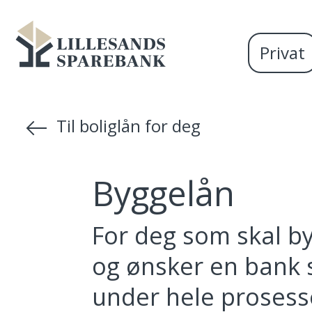
Vi
Gå til sideinnhold
Lillesands
er
Privat
Sparebank
Miljøfyrtårn-
sertifisert!
Til boliglån for deg
Byggelån
For deg som skal 
og ønsker en bank 
under hele prosess