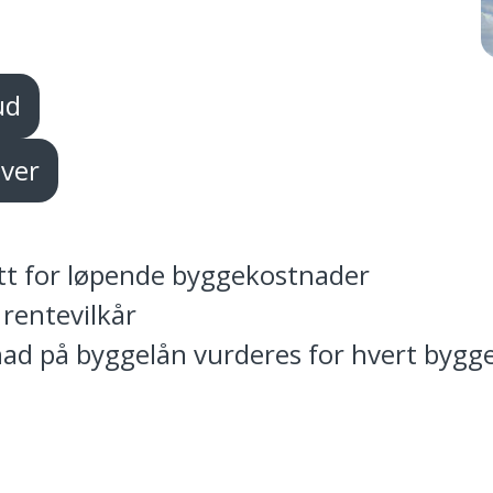
ud
ver
tt for løpende byggekostnader
rentevilkår
ad på byggelån vurderes for hvert bygg