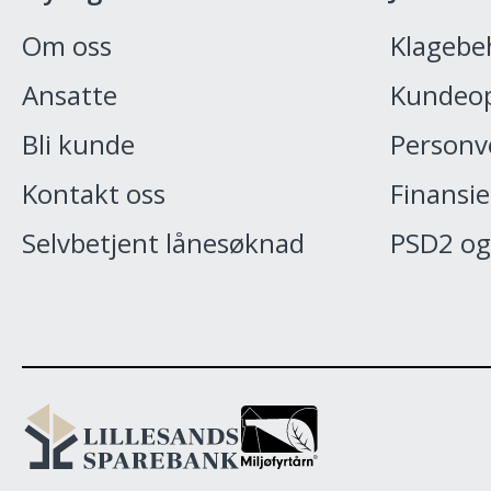
Om oss
Klagebe
Ansatte
Kundeop
Bli kunde
Personv
Kontakt oss
Finansie
Selvbetjent lånesøknad
PSD2 og
Lillesands
Sparebank