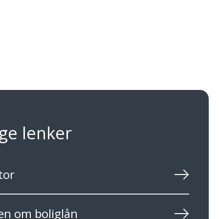
ge lenker
tor
den om boliglån