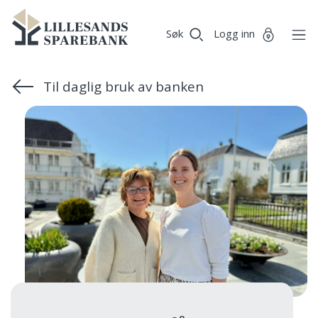
Vi
Lillesands
Gå til sideinnhold
er
Søk
Logg inn
Sparebank
Miljøfyrtårn-
sertifisert!
Til daglig bruk av banken