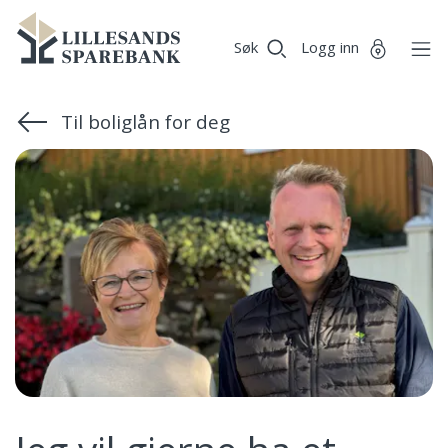
Vi
Lillesands
Gå til sideinnhold
er
Søk
Logg inn
Sparebank
Miljøfyrtårn-
sertifisert!
Til boliglån for deg