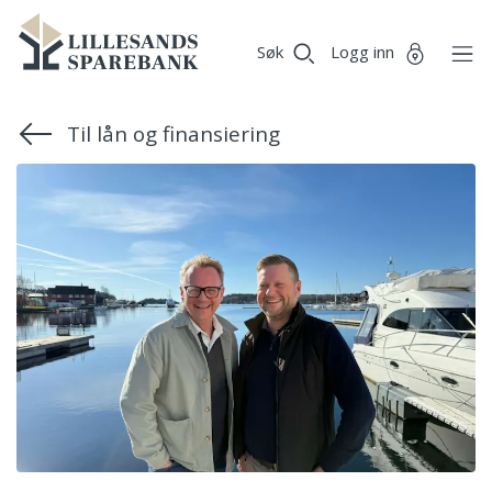
Vi
Lillesands
Gå til sideinnhold
er
Søk
Logg inn
Sparebank
Miljøfyrtårn-
sertifisert!
Til lån og finansiering