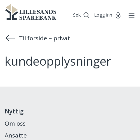
Vi
Lillesands
Gå til sideinnhold
er
Søk
Logg inn
Sparebank
Miljøfyrtårn-
sertifisert!
Til forside – privat
kundeopplysninger
Nyttig
Om oss
Ansatte