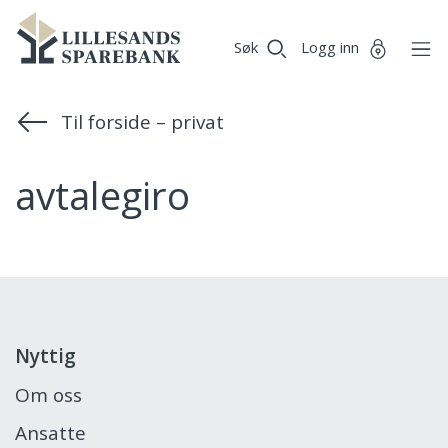
Vi
Lillesands
Gå til sideinnhold
er
Søk
Logg inn
Sparebank
Miljøfyrtårn-
sertifisert!
Til forside – privat
avtalegiro
Nyttig
Om oss
Ansatte