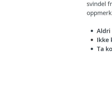
svindel f
oppmerks
Aldri
Ikke 
Ta k