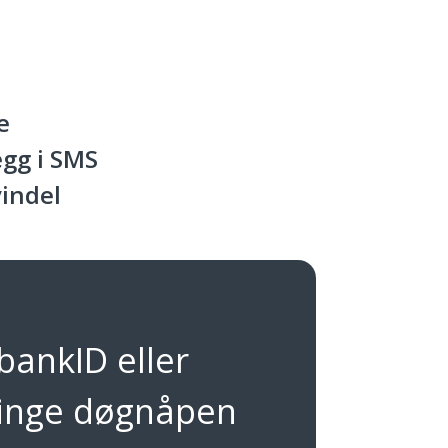
e
egg i SMS
indel
 bankID eller
ringe døgnåpen