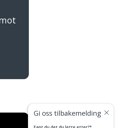
 mot
Gi oss tilbakemelding
Fant du det du lette etter?
*