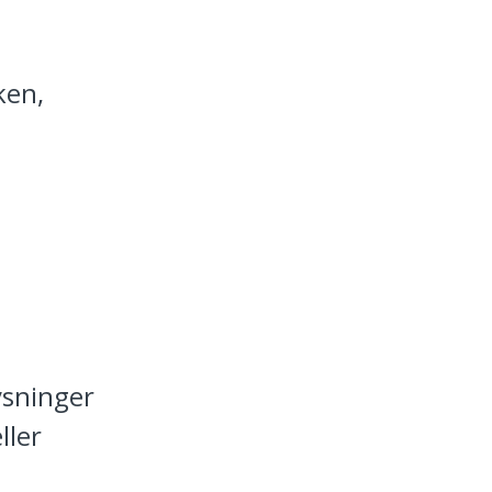
ken,
ysninger
ller
.