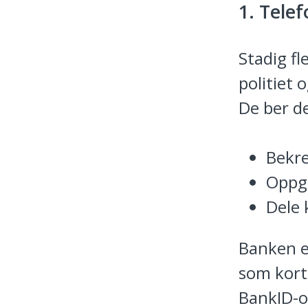
1. Tele
Stadig fl
politiet 
De ber d
Bekre
Oppgi
Dele 
Banken el
som kort
BankID-o