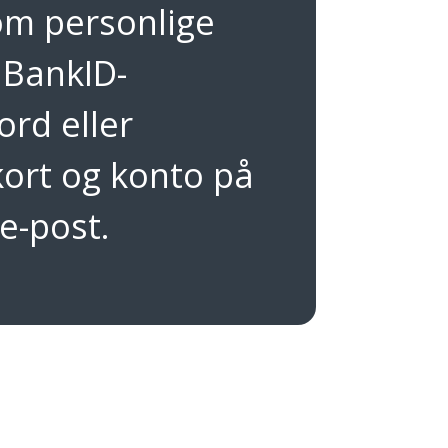
om personlige
 BankID-
ord eller
ort og konto på
 e-post.