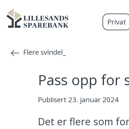
Vi
Gå til sideinnhold
Lillesands
er
Privat
Sparebank
Miljøfyrtårn-
sertifisert!
Flere svindel_
Pass opp for 
Publisert
23. januar 2024
Det er flere som for