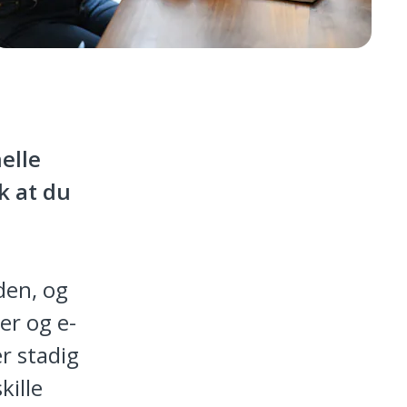
elle
k at du
den, og
er og e-
er stadig
kille