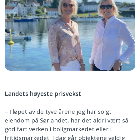
Landets h
ø
yeste prisvekst
– I løpet av de tyve årene jeg har solgt
eiendom på Sørlandet, har det aldri vært så
god fart verken i boligmarkedet eller i
fritidsmarkedet. I dag går objektene veldig