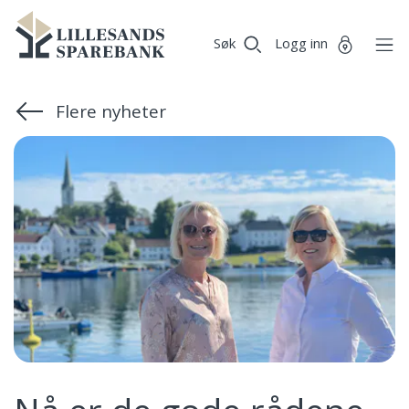
Vi
Lillesands
Gå til sideinnhold
er
Søk
Logg inn
Sparebank
Miljøfyrtårn-
sertifisert!
Flere nyheter