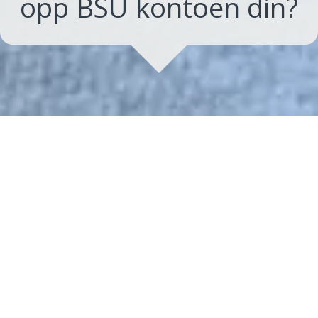
opp BSU kontoen din?
Julen nærmer seg med stormskritt,