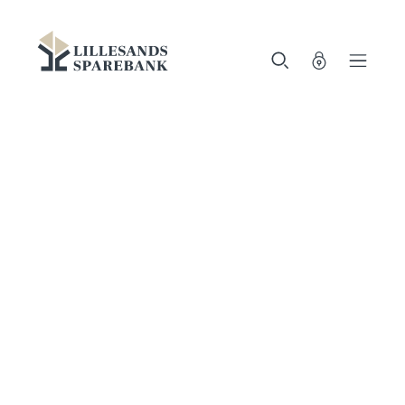
Vi
Gå til sideinnhold
er
Lillesands
Miljøfyrtårn-
Sparebank
sertifisert!