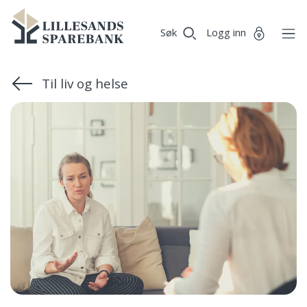
Vi
Lillesands
Gå til sideinnhold
er
Søk
Logg inn
Sparebank
Miljøfyrtårn-
sertifisert!
Til liv og helse