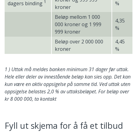
1
dagers binding
%
kroner
Beløp mellom 1 000
4,35
000 kroner og 1 999
%
999 kroner
Beløp over 2 000 000
4,45
kroner
%
1 ) Uttak må meldes banken minimum 31 dager før uttak.
Hele eller deler av innestående beløp kan sies opp. Det kan
kun være en aktiv oppsigelse på samme tid. Ved uttak uten
oppsigelse belastes 2,0 % av uttaksbeløpet. For beløp over
kr 8 000 000, ta kontakt
Fyll ut skjema for å få et tilbud