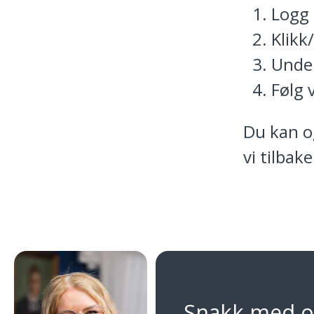
Logg 
Klikk
Under
Følg 
Du kan og
vi tilbake
Snakk med o